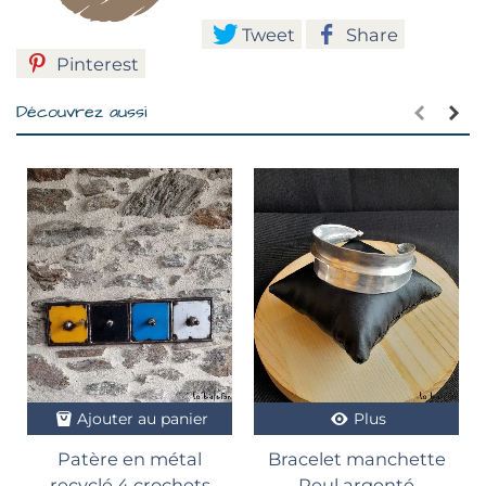
Tweet
Share
Pinterest
Découvrez aussi
Ajouter au panier
Plus
Patère en métal
Bracelet manchette
recyclé 4 crochets
Peul argenté