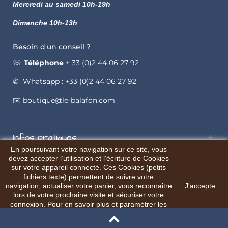
Mercredi au samedi 10h-19h
Dimanche 10h-13h
Besoin d'un conseil ?
☏
Téléphone
+ 33 (0)2 44 06 27 92
✆ Whatsapp : +33 (0)2 44 06 27 92
✉️ boutique@le-balafon.com
Infos pratiques
En poursuivant votre navigation sur ce site, vous
devez accepter l’utilisation et l'écriture de Cookies
sur votre appareil connecté. Ces Cookies (petits
fichiers texte) permettent de suivre votre
navigation, actualiser votre panier, vous reconnaitre
J'accepte
© Le Balafon
Site web réalisé par l'agence AXYOLE
lors de votre prochaine visite et sécuriser votre
connexion. Pour en savoir plus et paramétrer les
traceurs: http://www.cnil.fr/vos-obligations/sites-
web-cookies-et-autres-traceurs/que-dit-la-loi/