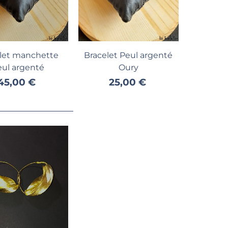
jouter au panier
Ajouter au panier
let manchette
Bracelet Peul argenté
eul argenté
Oury
45,00 €
25,00 €