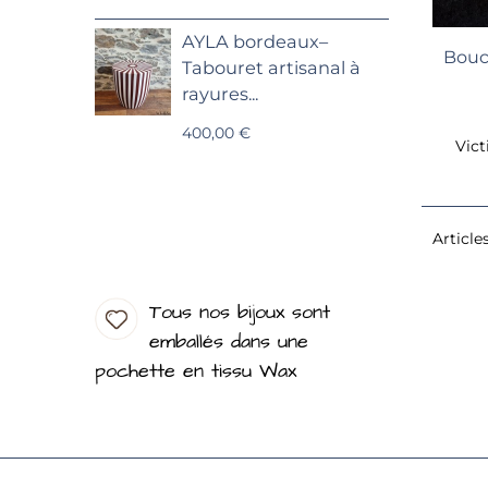
e
AYLA bordeaux–
1
Boucl
Tabouret artisanal à
rayures...
400,00 €
Vict
Article
Tous nos bijoux sont
emballés dans une
pochette en tissu Wax