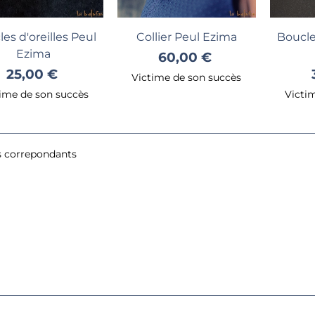
thnique africain
80,00 €
Voir
Voir
es d'oreilles Peul
Collier Peul Ezima
Boucles
Ezima
60,00 €
25,00 €
Victime de son succès
ime de son succès
Victi
s correpondants