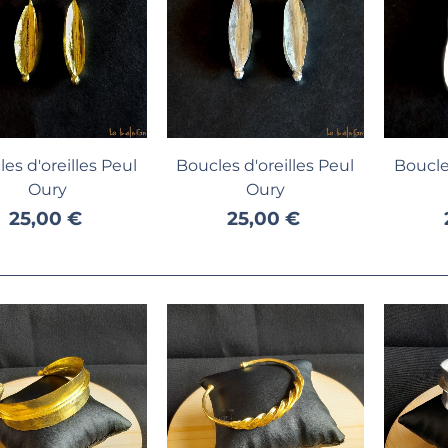
Ajouter au panier
Ajouter au panier
A
es d'oreilles Peul
Boucles d'oreilles Peul
Boucles
Oury
Oury
25,00 €
25,00 €