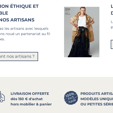
ION ÉTHIQUE ET
BLE
NOS ARTISANS
L
p
z les artisans avec lesquels
ns noué un partenariat au fil
es.
ont nos artisans ?
LIVRAISON OFFERTE
PRODUITS ARTI
dès 150 € d'achat
MODÈLES UNIQU
hors mobilier & panier
OU PETITES SÉRI