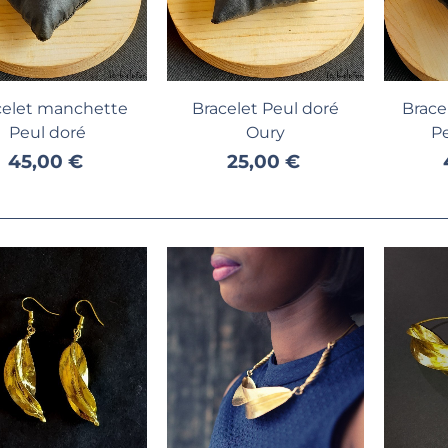
culpture en bronze 47
Ajouter au panier
Ajouter au panier
A
celet manchette
Bracelet Peul doré
Brace
m "la ballerine"
Peul doré
Oury
P
40,00 €
45,00 €
25,00 €
asque Soleil Bwa
urkina-Faso
80,00 €
oucles d’oreilles
ouareg en Argent
Nwanneka
5,00 €
rand plaid bogolan