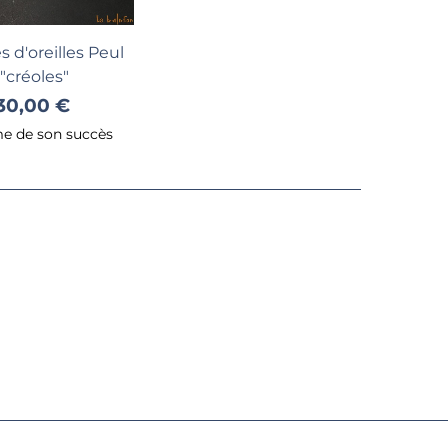
Voir
 d'oreilles Peul
"créoles"
30,00 €
me de son succès