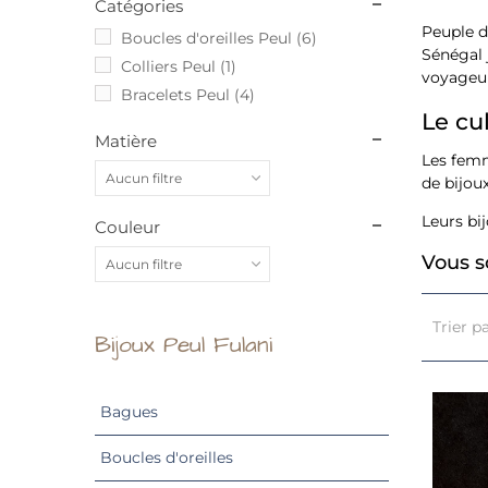
Catégories
Peuple d
Boucles d'oreilles Peul
(6)
Sénégal 
Colliers Peul
(1)
voyageurs
Bracelets Peul
(4)
Le cu
Matière
Les femm
Aucun filtre
de bijoux
Leurs bi
Couleur
Vous s
Aucun filtre
Trier p
Bijoux Peul Fulani
Bagues
Boucles d'oreilles