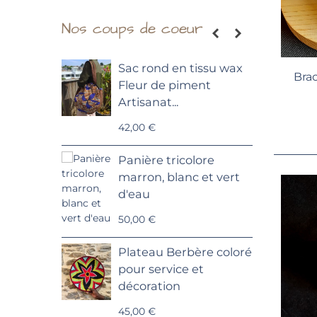
Nos coups de coeur
Sac rond en tissu wax
S
Bra
Fleur de piment
c
Artisanat...
3
42,00 €
M
Panière tricolore
B
marron, blanc et vert
1
d'eau
B
50,00 €
T
Plateau Berbère coloré
pour service et
6
décoration
G
45,00 €