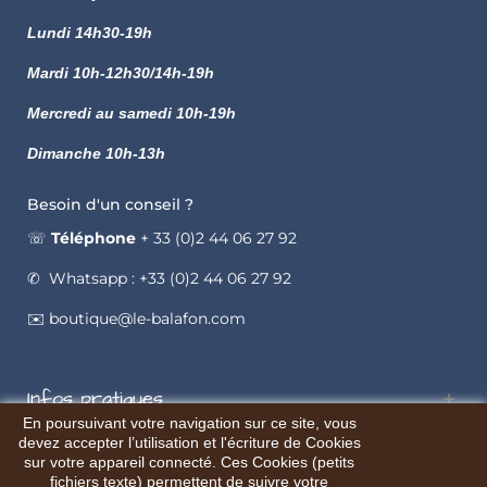
Lundi
14h30-19h
Mardi 10h-12h30/14h-19h
Mercredi au samedi 10h-19h
Dimanche 10h-13h
Besoin d'un conseil ?
☏
Téléphone
+ 33 (0)2 44 06 27 92
✆ Whatsapp : +33 (0)2 44 06 27 92
✉️ boutique@le-balafon.com
Infos pratiques
En poursuivant votre navigation sur ce site, vous
devez accepter l’utilisation et l'écriture de Cookies
sur votre appareil connecté. Ces Cookies (petits
fichiers texte) permettent de suivre votre