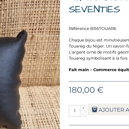
SEVENTIES
Référence
BRATOUAR6
Chaque bijou est minutieuseme
Touareg du Niger. Un savoir-f
L'argent orné de motifs géomét
Touareg symbolisant à la fois l
Fait main – Commerce équita
180,00 €
+
AJOUTER A
-