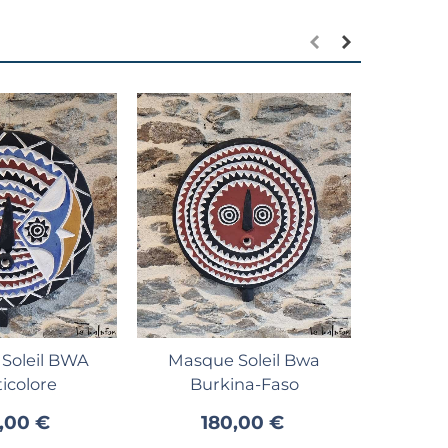
Aj
Masqu
marron
1
er au panier
Ajouter au panier
Soleil BWA
Masque Soleil Bwa
icolore
Burkina-Faso
,00 €
180,00 €