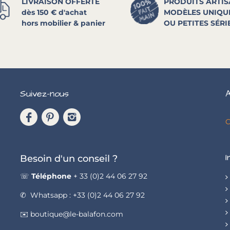
LIVRAISON OFFERTE
PRODUITS ARTI
dès 150 € d'achat
MODÈLES UNIQU
hors mobilier & panier
OU PETITES SÉRI
Suivez-nous
A
C
I
Besoin d'un conseil ?
☏
Téléphone
+ 33 (0)2 44 06 27 92
✆ Whatsapp : +33 (0)2 44 06 27 92
✉️ boutique@le-balafon.com