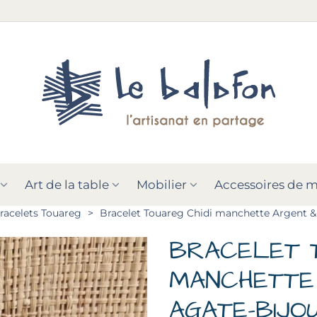
Art de la table
Mobilier
Accessoires de 
racelets Touareg
>
Bracelet Touareg Chidi manchette Argent &
BRACELET T
MANCHETTE
AGATE–BIJO