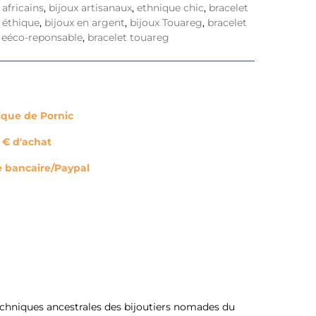
 africains
,
bijoux artisanaux
,
ethnique chic
,
bracelet
éthique
,
bijoux en argent
,
bijoux Touareg
,
bracelet
,
eéco-reponsable
,
bracelet touareg
tique de Pornic
0 € d'achat
e bancaire/Paypal
 techniques ancestrales des bijoutiers nomades du