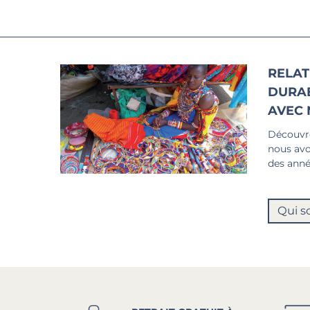
RELAT
DURA
AVEC 
Découvre
nous avo
des anné
Qui s