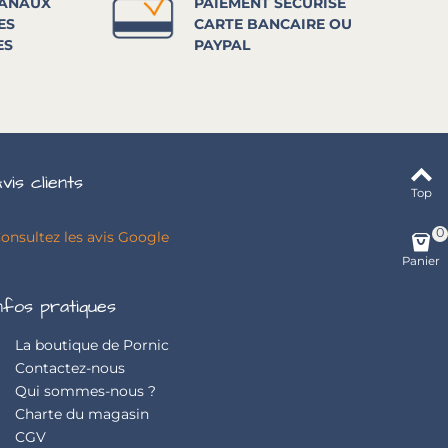
SANAUX
PAIEMENT SÉCURISÉ
ES
CARTE BANCAIRE OU
ES
PAYPAL
vis clients
Top
0
onsultez les avis Google
Panier
nfos pratiques
La boutique de Pornic
Contactez-nous
Qui sommes-nous ?
Charte du magasin
CGV