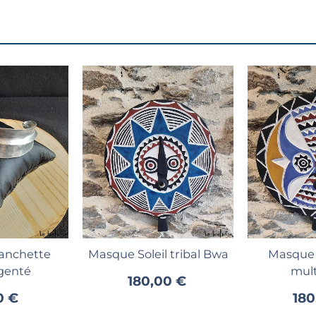
au panier
Ajouter au panier
Ajout
anchette
Masque Soleil tribal Bwa
Masque 
genté
mult
180,00 €
0 €
180