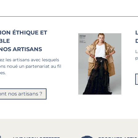
ION ÉTHIQUE ET
BLE
NOS ARTISANS
L
p
z les artisans avec lesquels
ns noué un partenariat au fil
es.
ont nos artisans ?