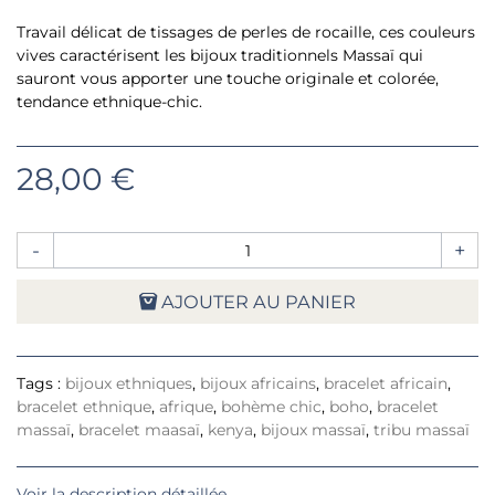
Travail délicat de tissages de perles de rocaille, ces couleurs
vives caractérisent les bijoux traditionnels Massaï qui
sauront vous apporter une touche originale et colorée,
tendance ethnique-chic.
28,00 €
-
+
AJOUTER AU PANIER
Tags :
bijoux ethniques
,
bijoux africains
,
bracelet africain
,
bracelet ethnique
,
afrique
,
bohème chic
,
boho
,
bracelet
massaï
,
bracelet maasaï
,
kenya
,
bijoux massaï
,
tribu massaï
Voir la description détaillée