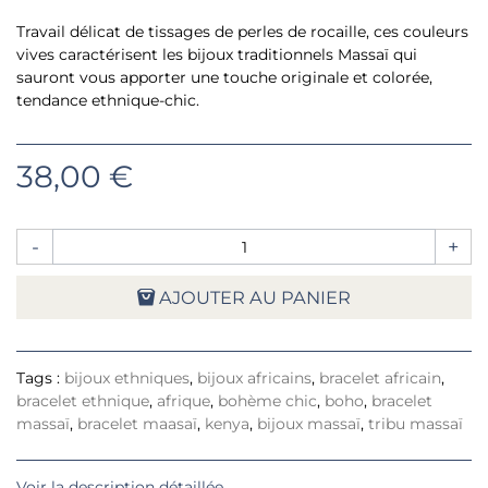
Travail délicat de tissages de perles de rocaille, ces couleurs
vives caractérisent les bijoux traditionnels Massaï qui
sauront vous apporter une touche originale et colorée,
tendance ethnique-chic.
38,00 €
-
+
AJOUTER AU PANIER
Tags :
bijoux ethniques
,
bijoux africains
,
bracelet africain
,
bracelet ethnique
,
afrique
,
bohème chic
,
boho
,
bracelet
massaï
,
bracelet maasaï
,
kenya
,
bijoux massaï
,
tribu massaï
Voir la description détaillée