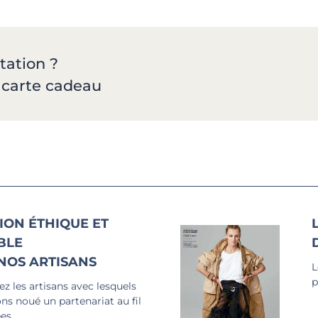
tation ?
a carte cadeau
ION ÉTHIQUE ET
BLE
NOS ARTISANS
L
p
z les artisans avec lesquels
ns noué un partenariat au fil
es.