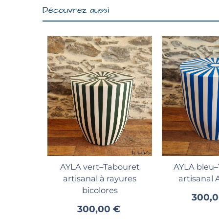
Découvrez aussi
Ajouter au panier
Ajouter 
AYLA vert–Tabouret
AYLA bleu–
artisanal à rayures
artisanal 
bicolores
300,0
300,00 €