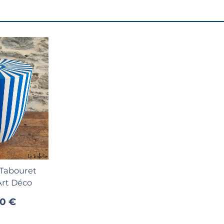
au panier
Tabouret
Art Déco
0 €