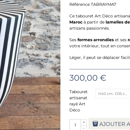
Référence
TABRAYMA7
Ce tabouret Art Déco artisana
Maroc
à partir de
lamelles de
artisans passionnés.
Ses
formes arrondies
et ses
r
votre intérieur, tout en conser
Léger, il peut se déplacer faci
300,00 €
Tabouret
H40 cm- D35 cm
artisanat
rayé Art
Déco
+
AJOUTER A
-