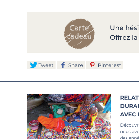
Une hési
Offrez l
Tweet
Share
Pinterest
RELAT
DURA
AVEC 
Découvre
nous avo
des anné