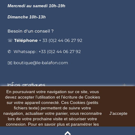
Mercredi au samedi 10h-19h
Dimanche 10h-13h
Besoin d'un conseil ?
☏
Téléphone
+ 33 (0)2 44 06 27 92
✆ Whatsapp : +33 (0)2 44 06 27 92
✉️ boutique@le-balafon.com
Infos pratiques
En poursuivant votre navigation sur ce site, vous
devez accepter l’utilisation et l'écriture de Cookies
sur votre appareil connecté. Ces Cookies (petits
fichiers texte) permettent de suivre votre
navigation, actualiser votre panier, vous reconnaitre
J'accepte
© Le Balafon
Site web réalisé par l'agence AXYOLE
lors de votre prochaine visite et sécuriser votre
connexion. Pour en savoir plus et paramétrer les
traceurs: http://www.cnil.fr/vos-obligations/sites-