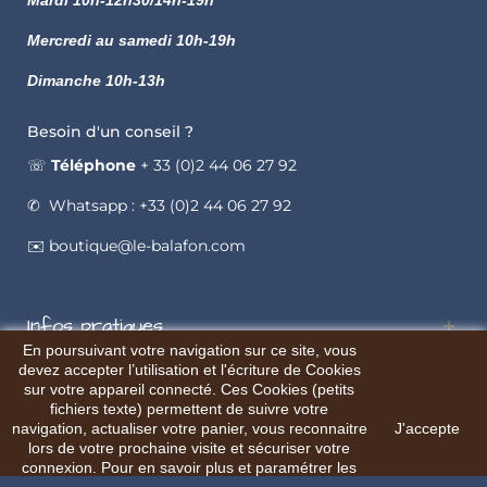
Mardi 10h-12h30/14h-19h
Mercredi au samedi 10h-19h
Dimanche 10h-13h
Besoin d'un conseil ?
☏
Téléphone
+ 33 (0)2 44 06 27 92
✆ Whatsapp : +33 (0)2 44 06 27 92
✉️ boutique@le-balafon.com
Infos pratiques
En poursuivant votre navigation sur ce site, vous
devez accepter l’utilisation et l'écriture de Cookies
sur votre appareil connecté. Ces Cookies (petits
fichiers texte) permettent de suivre votre
navigation, actualiser votre panier, vous reconnaitre
J'accepte
© Le Balafon
Site web réalisé par l'agence AXYOLE
lors de votre prochaine visite et sécuriser votre
connexion. Pour en savoir plus et paramétrer les