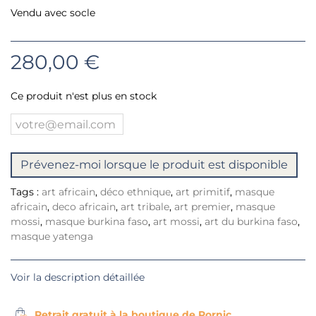
Vendu avec socle
280,00 €
Ce produit n'est plus en stock
Prévenez-moi lorsque le produit est disponible
Tags :
art africain
,
déco ethnique
,
art primitif
,
masque
africain
,
deco africain
,
art tribale
,
art premier
,
masque
mossi
,
masque burkina faso
,
art mossi
,
art du burkina faso
,
masque yatenga
Voir la description détaillée
Retrait gratuit à la boutique de Pornic