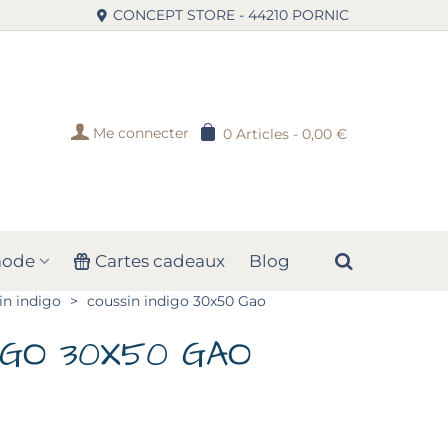
CONCEPT STORE - 44210 PORNIC
Me connecter
0
Articles
-
0,00 €
mode
Cartes cadeaux
Blog
in indigo
>
coussin indigo 30x50 Gao
DIGO 30X50 GAO