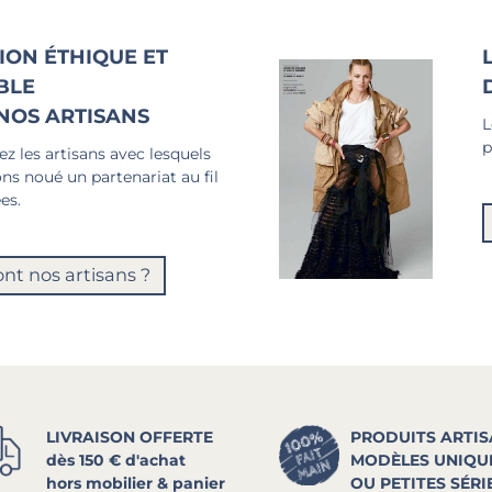
ION ÉTHIQUE ET
BLE
NOS ARTISANS
L
p
z les artisans avec lesquels
ns noué un partenariat au fil
es.
ont nos artisans ?
LIVRAISON OFFERTE
PRODUITS ARTI
dès 150 € d'achat
MODÈLES UNIQU
hors mobilier & panier
OU PETITES SÉRI