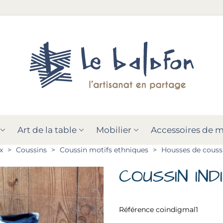
Art de la table
Mobilier
Accessoires de 
x
>
Coussins
>
Coussin motifs ethniques
>
Housses de couss
COUSSIN IN
Référence
coindigmal1