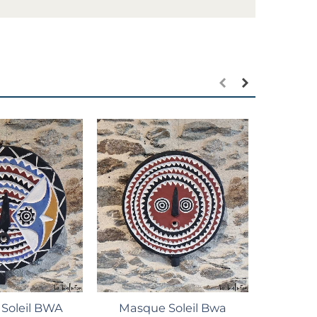
Aj
Masqu
marron
1
er au panier
Ajouter au panier
Soleil BWA
Masque Soleil Bwa