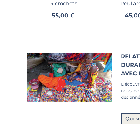
4 crochets
Peul ar
55,00 €
45,0
RELAT
DURA
AVEC 
Découvre
nous avo
des anné
Qui s