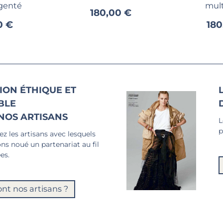
genté
mult
180,00 €
0 €
180
ION ÉTHIQUE ET
BLE
NOS ARTISANS
L
p
z les artisans avec lesquels
ns noué un partenariat au fil
es.
ont nos artisans ?