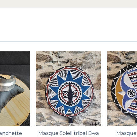
lus
Ajouter au panier
Ajout
anchette
Masque Soleil tribal Bwa
Masque 