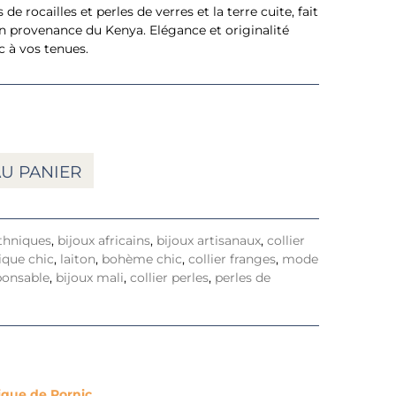
 de rocailles et perles de verres et la terre cuite, fait
en provenance du Kenya. Elégance et originalité
 à vos tenues.
U PANIER
ethniques
,
bijoux africains
,
bijoux artisanaux
,
collier
ique chic
,
laiton
,
bohème chic
,
collier franges
,
mode
onsable
,
bijoux mali
,
collier perles
,
perles de
tique de Pornic