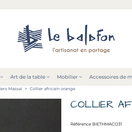
Art de la table
Mobilier
Accessoires de 
iers Massaï
>
Collier africain orange
COLLIER AF
Référence
BIETHMACO31