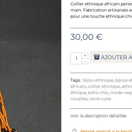
Collier ethnique africain perles
main. Fabrication artisanale 
pour une touche ethnique chic
30,00 €
+
AJOUTER A
-
Tags :
bijou ethnique
,
bijoux 
africain
,
collier ethnique
,
ethn
éthique
,
boho chic
,
mode resp
rocailles
,
terre cuite
Voir la description détaillée
Retrait gratuit à la bou