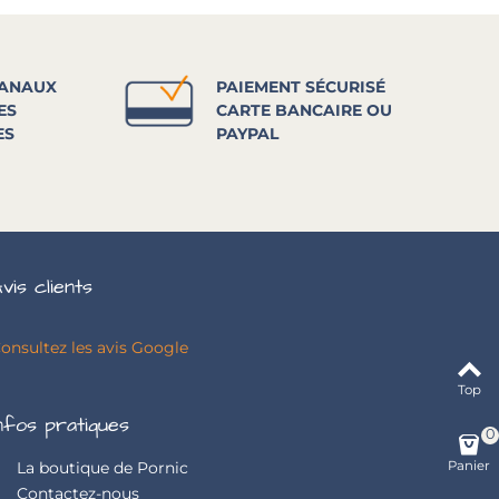
SANAUX
PAIEMENT SÉCURISÉ
ES
CARTE BANCAIRE OU
ES
PAYPAL
vis clients
onsultez les avis Google
Top
nfos pratiques
0
Panier
La boutique de Pornic
Contactez-nous