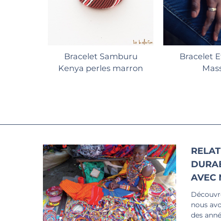
Ajouter au panier
hnique
Bracelet Samburu
Bracelet 
Kenya perles marron
Mass
RELAT
DURA
AVEC 
Découvre
nous avo
des anné