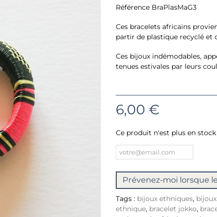
Référence
BraPlasMaG3
Ces bracelets africains provie
partir de plastique recyclé et 
Ces bijoux indémodables, ap
tenues estivales par leurs coul
6,00 €
Ce produit n'est plus en stock
Prévenez-moi lorsque le
Tags :
bijoux ethniques
,
bijoux
ethnique
,
bracelet jokko
,
brace