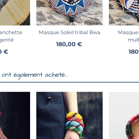
au panier
Ajouter au panier
Ajout
anchette
Masque Soleil tribal Bwa
Masque 
genté
mult
180,00 €
0 €
180
ont également acheté...