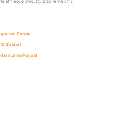
yle ethnique chic
,
style bohème chic
tique de Pornic
0 € d'achat
e bancaire/Paypal