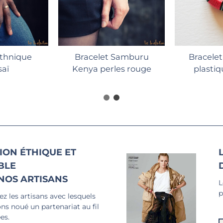
Ajouter au panier
Ethnique
Bracelet Samburu
Bracelet
aï
Kenya perles rouge
plastiq
ION ÉTHIQUE ET
BLE
NOS ARTISANS
L
p
z les artisans avec lesquels
ns noué un partenariat au fil
es.