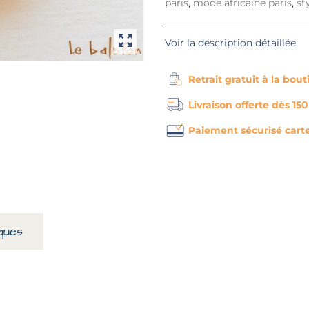
paris
,
mode africaine paris
,
st
Voir la description détaillée
Retrait gratuit à la bou
Livraison offerte dès 15
Paiement sécurisé cart
ques