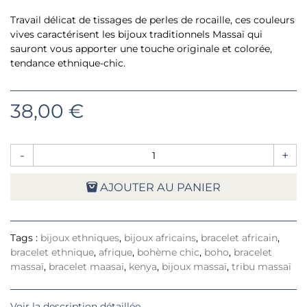
Travail délicat de tissages de perles de rocaille, ces couleurs
vives caractérisent les bijoux traditionnels Massaï qui
sauront vous apporter une touche originale et colorée,
tendance ethnique-chic.
38,00 €
-
+
AJOUTER AU PANIER
Tags :
bijoux ethniques
,
bijoux africains
,
bracelet africain
,
bracelet ethnique
,
afrique
,
bohème chic
,
boho
,
bracelet
massaï
,
bracelet maasaï
,
kenya
,
bijoux massaï
,
tribu massaï
Voir la description détaillée