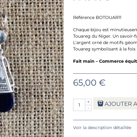
Référence
BOTOUAR11
Chaque bijou est minutieuseme
Touareg du Niger. Un savoir-f
L'argent orné de motifs géomét
Touareg symbolisant à la fois l
Fait main – Commerce équita
65,00 €
+
AJOUTER A
-
Voir la description détaillée