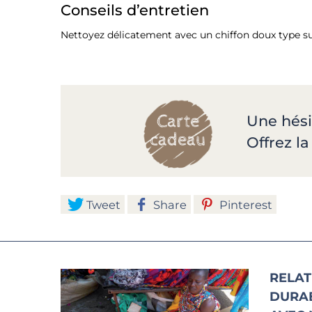
Conseils d’entretien
Nettoyez délicatement avec un chiffon doux type suéd
Une hési
Offrez l
Tweet
Share
Pinterest
RELAT
DURA