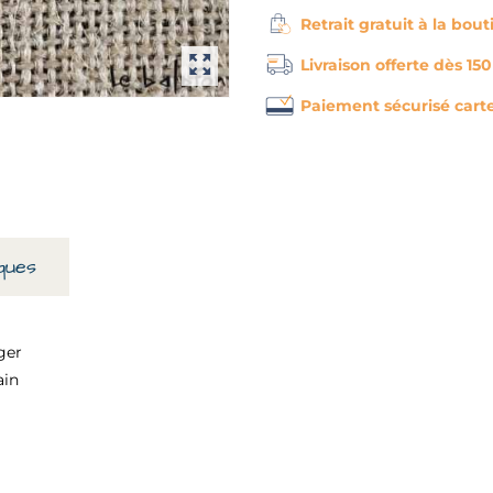
Retrait gratuit à la bou
Livraison offerte dès 15
Paiement sécurisé cart
ques
ger
ain