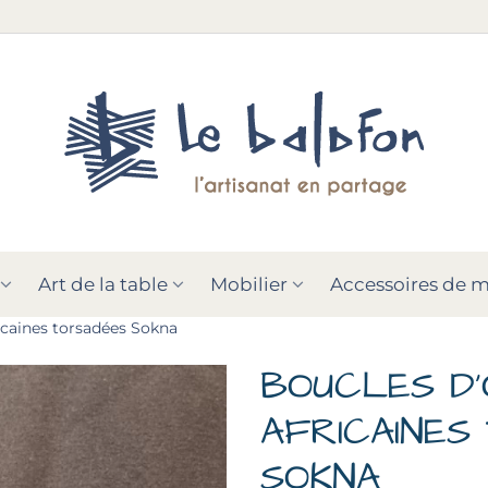
Art de la table
Mobilier
Accessoires de 
ricaines torsadées Sokna
BOUCLES D'
AFRICAINES
SOKNA