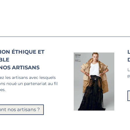
ION ÉTHIQUE ET
BLE
NOS ARTISANS
L
p
z les artisans avec lesquels
ns noué un partenariat au fil
es.
ont nos artisans ?