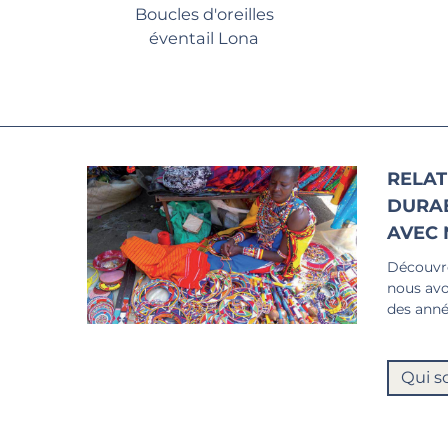
Boucles d'oreilles
éventail Lona
RELAT
DURA
AVEC 
Découvre
nous avo
des anné
Qui s