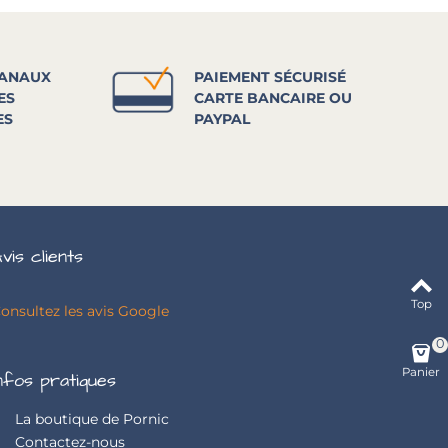
SANAUX
PAIEMENT SÉCURISÉ
ES
CARTE BANCAIRE OU
ES
PAYPAL
vis clients
Top
onsultez les avis Google
0
Panier
nfos pratiques
La boutique de Pornic
Contactez-nous