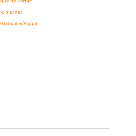
tique de Pornic
0 € d'achat
e bancaire/Paypal