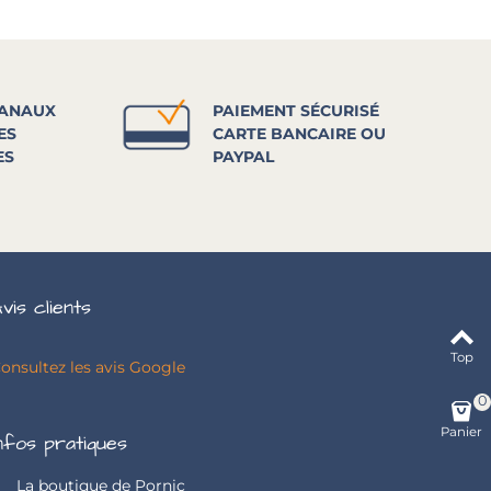
SANAUX
PAIEMENT SÉCURISÉ
ES
CARTE BANCAIRE OU
ES
PAYPAL
vis clients
Top
onsultez les avis Google
0
Panier
nfos pratiques
La boutique de Pornic