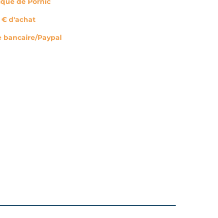
tique de Pornic
0 € d'achat
e bancaire/Paypal