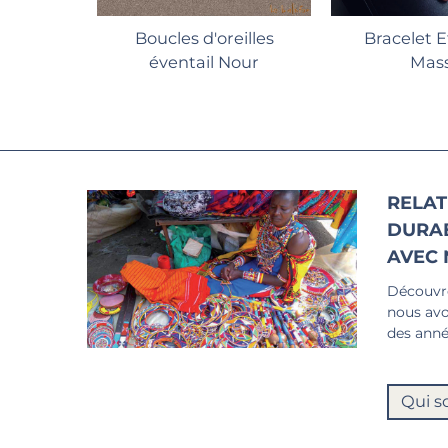
Boucles d'oreilles
Bracelet 
éventail Nour
Mass
RELAT
DURA
AVEC 
Découvre
nous avo
des anné
Qui s