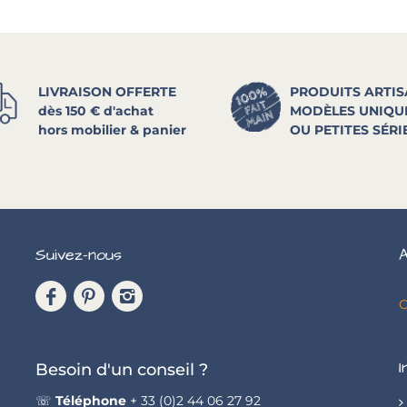
LIVRAISON OFFERTE
PRODUITS ARTI
dès 150 € d'achat
MODÈLES UNIQU
hors mobilier & panier
OU PETITES SÉRI
Suivez-nous
A
C
I
Besoin d'un conseil ?
☏
Téléphone
+ 33 (0)2 44 06 27 92