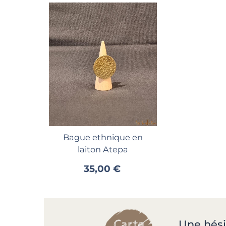
Ajouter au panier
Bague ethnique en
laiton Atepa
35,00 €
Une hési