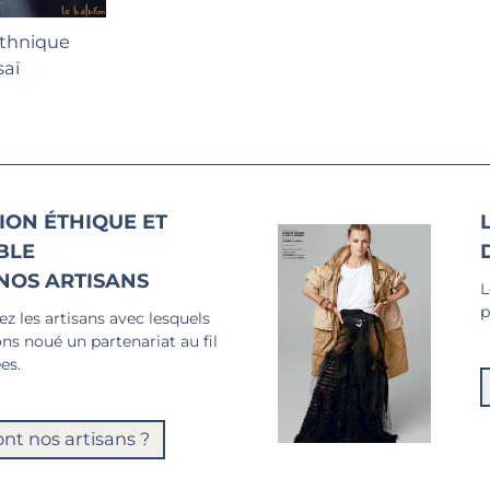
Ethnique
aï
ION ÉTHIQUE ET
BLE
NOS ARTISANS
L
p
z les artisans avec lesquels
ns noué un partenariat au fil
es.
ont nos artisans ?