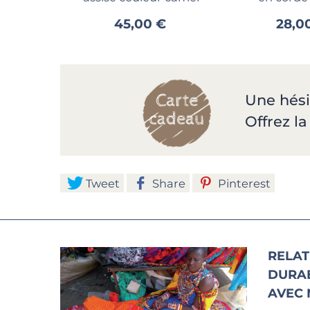
45,00 €
28,0
Une hési
Offrez l
Tweet
Share
Pinterest
RELAT
DURA
AVEC 