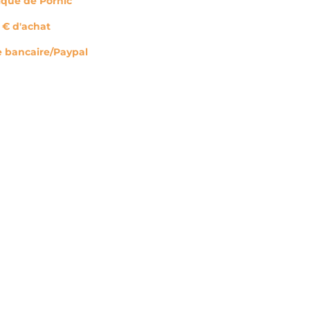
tique de Pornic
0 € d'achat
e bancaire/Paypal