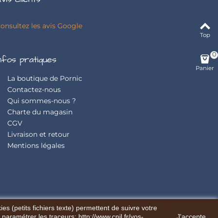
onsultez les avis Google
Top
0
nfos pratiques
Panier
La boutique de Pornic
Contactez-nous
Qui sommes-nous ?
Charte du magasin
CGV
Livraison et retour
Mentions légales
es (petits fichiers texte) permettent de suivre votre
 paramétrer les traceurs: http://www.cnil.fr/vos-
J'accepte