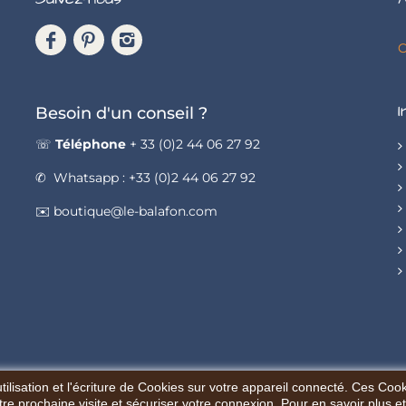
C
I
Besoin d'un conseil ?
☏
Téléphone
+ 33 (0)2 44 06 27 92
✆ Whatsapp : +33 (0)2 44 06 27 92
✉️ boutique@le-balafon.com
ilisation et l'écriture de Cookies sur votre appareil connecté. Ces Cooki
tre prochaine visite et sécuriser votre connexion. Pour en savoir plus et