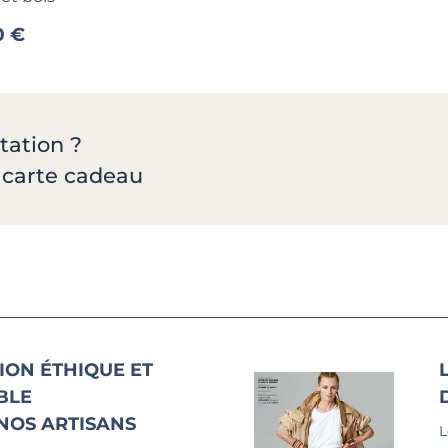
0 €
tation ?
a carte cadeau
ION ÉTHIQUE ET
BLE
NOS ARTISANS
L