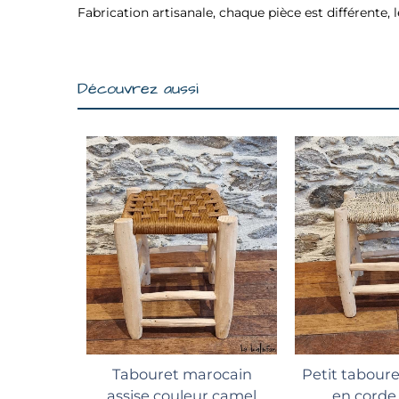
Fabrication artisanale, chaque pièce est différente, l
Découvrez aussi
Ajouter au panier
Ajouter 
Tabouret marocain
Petit tabour
assise couleur camel
en corde 